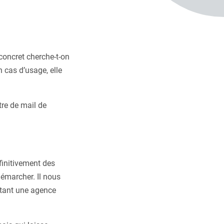
concret cherche-t-on
n cas d’usage, elle
tre de mail de
finitivement des
émarcher. Il nous
étant une agence