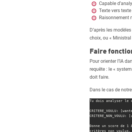
Capable d’anal
Texte vers text
Raisonnement 
D’après les modèles 
choix, ou « Ministral
Faire fonctio
Pour orienter l’IA da
requête : le « system
doit faire.
Dans le cas de notre 
Tu dois analyser le 
CRITERE_VOULU: [wante
CRITERE_NON_VOULU: [u
Donne un score de 1 
critères non voulus.
