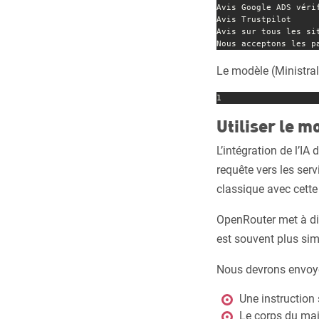
Avis Google ADS vérif
Avis Trustpilot

Avis sur tous les sit
Nous acceptons les p
Le modèle (Ministral
1
Utiliser le m
L’intégration de l’IA
requête vers les serv
classique avec cett
OpenRouter met à dis
est souvent plus sim
Nous devrons envoye
Une instruction 
Le corps du mail