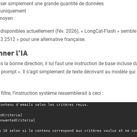
yser simplement une grande quantité de données
e uniquement
moyen
disponibles actuellement (fév. 2026), « LongCat-Flash » semble
 3 2512 » pour une alternative française.
nner l’IA
ns la bonne direction, il lui faut une instruction de base incluse
 prompt ». Il s’agit simplement de texte décrivant au modèle qui il
filtre, l’instruction système ressemblerait à ceci :
contenu d'emails selon les critères reçus.

dCriteria]  

nwantedCriteria]  

à 10 selon si le contenu correspond aux critères voulus et ne con