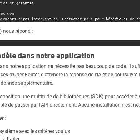
iés et garantis

es web

aiements après intervention. Contactez-nous pour bénéficier de n
) nous répond :
odèle dans notre application
 dans notre application ne nécessite pas beaucoup de code. Il suf
ices d’OpenRouter, d’attendre la réponse de l’IA et de poursuivre 
e donnée supplémentaire.
position une multitude de bibliothèques (SDK) pour accéder à se
ple de passer par l’API directement. Aucune installation n’est né
r :
système avec les critères voulus
 à traiter