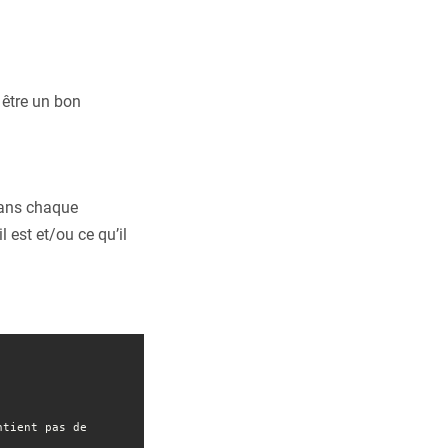
 être un bon
 dans chaque
 est et/ou ce qu’il
tient pas de 