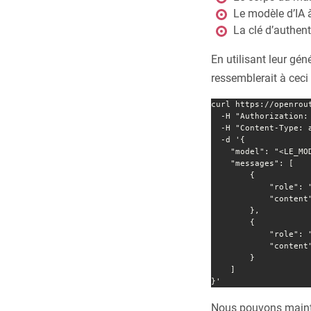
Le modèle d’IA à
La clé d’authen
En utilisant leur gén
ressemblerait à ceci 
curl https://openrou
  -H "Authorization: Bearer <VOTRE_CLE_OPENROUTER>" \

  -H "Content-Type: application/json" \

  -d '{

    "model": "<LE_MODELE_VOULU>",

    "messages": [

        {

            "role": "system",

            "content": "<NOTRE_INSTRUCTION_SYSTEME>"

        },

        {

            "role": "user",

            "content": "<LE_CORPS_DU_MAIL>"

        }

    ]

}'
Nous pouvons mainte