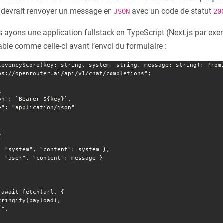
 devrait renvoyer un message en
avec un code de statut
JSON
20
yons une application fullstack en TypeScript (Next.js par exem
able comme celle-ci avant l’envoi du formulaire :
levencyScore(key: string, system: string, message: string): Promi