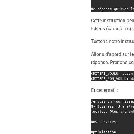
Ne réponds qu'avec l
Cette instruction peu
tokens (caractères) 
Testons notre instru
Allons d’abord sur l
réponse. Prenons ces
CRITERE_VOULU: aucun 
CRITERE_NON_VOULU: d
Et cet email :
Je suis un fournisse
My Business. J'analy
locales. Plus une en
Nos services

Optimisation
