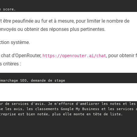
e score.
t être peaufinée au fur et à mesure, pour limiter le nombre de
envoyés ou obtenir des réponses plus pertinentes.
ction système.
e chat d’OpenRouter,
, pour obtenir
https://openrouter.ai/chat
 critères :
 

émarchage SEO, demande de stage
ur de services d'avis. Je m'efforce d'améliorer les notes et les 
se les avis, les classements Google My Business et les services a
treprise est bien notée, plus elle monte en tête de liste.
