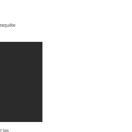
a requête
t les