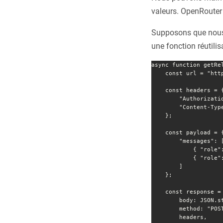
valeurs. OpenRouter
Supposons que nous a
une fonction réutilis
async function getRe
    const url = "https://openrouter.ai/api/v1/chat/completions";

    const headers = {

        "Authorization": `Bearer ${key}`,

        "Content-Type": "application/json"

    };

    const payload = {

        "messages": [

            { "role": "system", "content": system },

            { "role": "user", "content": message }

        ]

    };

    const response = await fetch(url, {

        body: JSON.stringify(payload),

        method: "POST",

        headers,
