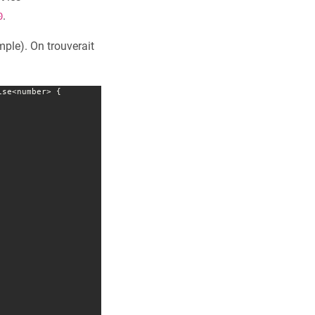
.
0
ple). On trouverait
se<number> {
