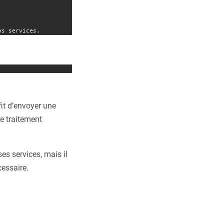
os services.
fit d’envoyer une
le traitement
s services, mais il
cessaire.