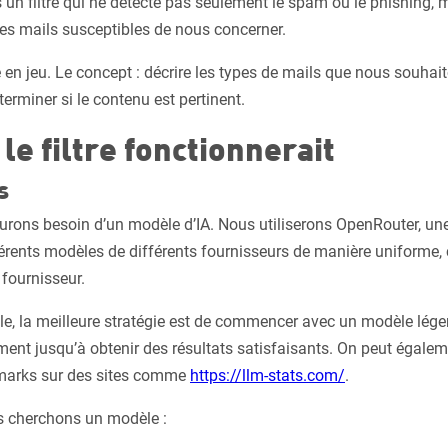
s un filtre qui ne détecte pas seulement le spam ou le phishing, 
es mails susceptibles de nous concerner.
re en jeu. Le concept : décrire les types de mails que nous souhai
éterminer si le contenu est pertinent.
e filtre fonctionnerait
s
 aurons besoin d’un modèle d’IA. Nous utiliserons OpenRouter, un
férents modèles de différents fournisseurs de manière uniforme, c
fournisseur.
le, la meilleure stratégie est de commencer avec un modèle lége
t jusqu’à obtenir des résultats satisfaisants. On peut égaleme
marks sur des sites comme
https://llm-stats.com/
.
s cherchons un modèle :