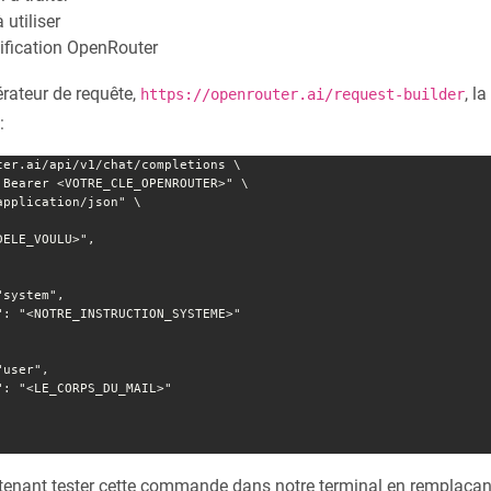
 utiliser
tification OpenRouter
érateur de requête,
, l
https://openrouter.ai/request-builder
:
ter.ai/api/v1/chat/completions \

nant tester cette commande dans notre terminal en remplaçan