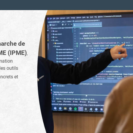
arche de
PME (IPME)
,
rmation
es outils
oncrets et